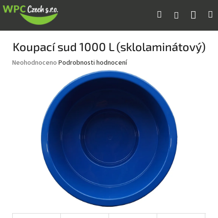
Přejít
Náku
Hledat
M
Přihlášení
na
obsah
koší
Koupací sud 1000 L (sklolaminátový)
Průměrné
Neohodnoceno
Podrobnosti hodnocení
hodnocení
produktu
je
0,0
z
5
hvězdiček.