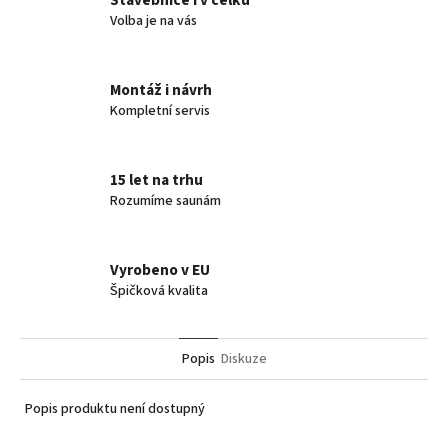
Stavebnice i v celku
Volba je na vás
Montáž i návrh
Kompletní servis
15 let na trhu
Rozumíme saunám
Vyrobeno v EU
Špičková kvalita
Popis
Diskuze
Popis produktu není dostupný