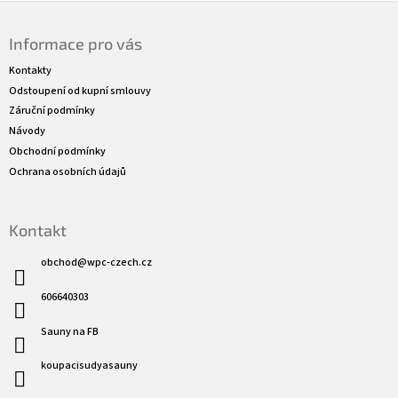
Z
á
Informace pro vás
p
a
Kontakty
t
Odstoupení od kupní smlouvy
í
Záruční podmínky
Návody
Obchodní podmínky
Ochrana osobních údajů
Kontakt
obchod
@
wpc-czech.cz
606640303
Sauny na FB
koupacisudyasauny