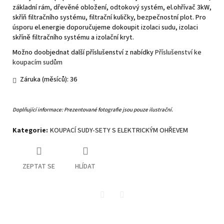
základní rám, dřevěné obložení, odtokový systém, el.ohřívač 3kW,
skříň filtračního systému, filtrační kuličky, bezpečnostní plot. Pro
úsporu el.energie doporučujeme dokoupit izolaci sudu, izolaci
skříně filtračního systému a izolační kryt.
Možno doobjednat další příslušenství z nabídky
Příslušenství ke
koupacím sudům
Záruka (měsíců): 36
Doplňující informace: Prezentované fotografie jsou pouze ilustrační.
Kategorie
:
KOUPACÍ SUDY-SETY S ELEKTRICKÝM OHŘEVEM
ZEPTAT SE
HLÍDAT
Twitter
Facebook