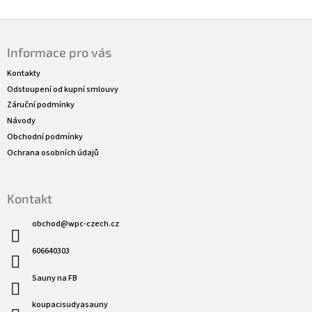
Z
á
Informace pro vás
p
a
Kontakty
t
Odstoupení od kupní smlouvy
í
Záruční podmínky
Návody
Obchodní podmínky
Ochrana osobních údajů
Kontakt
obchod
@
wpc-czech.cz
606640303
Sauny na FB
koupacisudyasauny