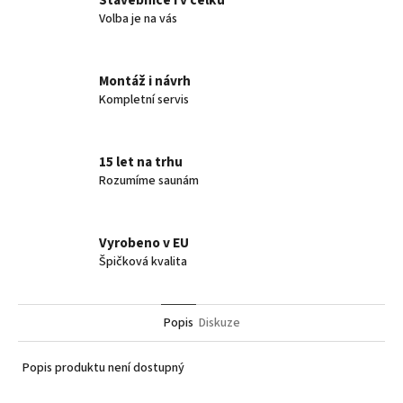
Stavebnice i v celku
Volba je na vás
Montáž i návrh
Kompletní servis
15 let na trhu
Rozumíme saunám
Vyrobeno v EU
Špičková kvalita
Popis
Diskuze
Popis produktu není dostupný