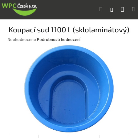
Přejít
Náku
Hledat
M
Přihlášení
na
obsah
koší
Koupací sud 1100 L (sklolaminátový)
Průměrné
Neohodnoceno
Podrobnosti hodnocení
hodnocení
produktu
je
0,0
z
5
hvězdiček.