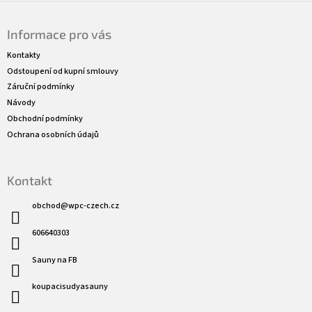
Z
á
Informace pro vás
p
a
Kontakty
t
Odstoupení od kupní smlouvy
í
Záruční podmínky
Návody
Obchodní podmínky
Ochrana osobních údajů
Kontakt
obchod
@
wpc-czech.cz
606640303
Sauny na FB
koupacisudyasauny