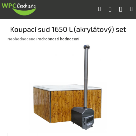
Přejít
Náku
Hledat
M
Přihlášení
na
obsah
koší
Koupací sud 1650 L (akrylátový) set
Průměrné
Neohodnoceno
Podrobnosti hodnocení
hodnocení
produktu
je
0,0
z
5
hvězdiček.