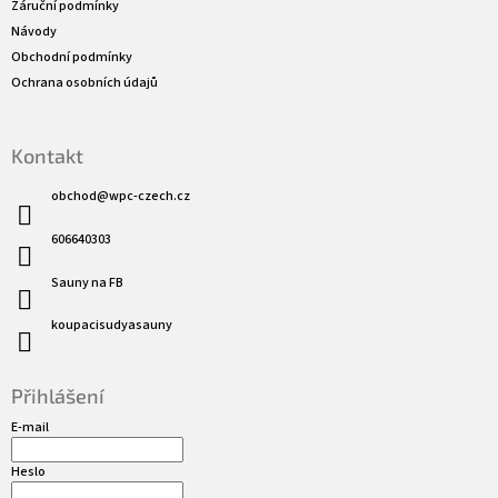
í
Záruční podmínky
Návody
Obchodní podmínky
Ochrana osobních údajů
Kontakt
obchod
@
wpc-czech.cz
606640303
Sauny na FB
koupacisudyasauny
Přihlášení
E-mail
Heslo