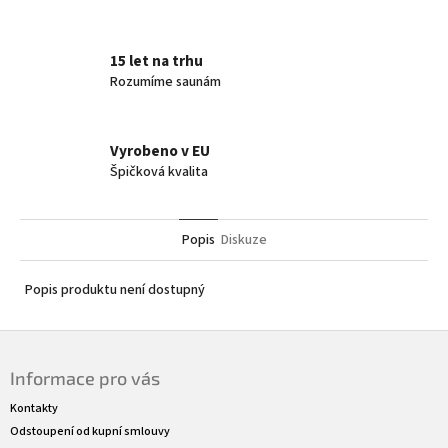
15 let na trhu
Rozumíme saunám
Vyrobeno v EU
Špičková kvalita
Popis
Diskuze
Popis produktu není dostupný
Z
á
Informace pro vás
p
a
Kontakty
t
Odstoupení od kupní smlouvy