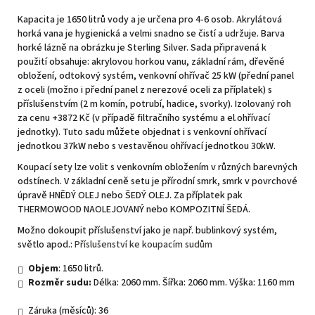
Kapacita je 1650 litrů vody a je určena pro 4-6 osob. Akrylátová
horká vana je hygienická a velmi snadno se čistí a udržuje. Barva
horké lázně na obrázku je Sterling Silver. Sada připravená k
použití obsahuje: akrylovou horkou vanu, základní rám, dřevěné
obložení, odtokový systém, venkovní ohřívač 25 kW (přední panel
z oceli (možno i přední panel z nerezové oceli za příplatek) s
příslušenstvím (2 m komín, potrubí, hadice, svorky). Izolovaný roh
za cenu +3872 Kč (v případě filtračního systému a el.ohřívací
jednotky). Tuto sadu můžete objednat i s venkovní ohřívací
jednotkou 37kW nebo s vestavěnou ohřívací jednotkou 30kW.
Koupací sety lze volit s venkovním obložením v různých barevných
odstínech. V základní ceně setu je přírodní smrk, smrk v povrchové
úpravě HNĚDÝ OLEJ nebo ŠEDÝ OLEJ. Za příplatek pak
THERMOWOOD NAOLEJOVANÝ nebo KOMPOZITNÍ ŠEDÁ.
Možno dokoupit příslušenství jako je např. bublinkový systém,
světlo apod.:
Příslušenství ke koupacím sudům
Objem
: 1650 litrů.
Rozměr sudu:
Délka: 2060 mm. Šířka: 2060 mm. Výška: 1160 mm
Záruka (měsíců): 36