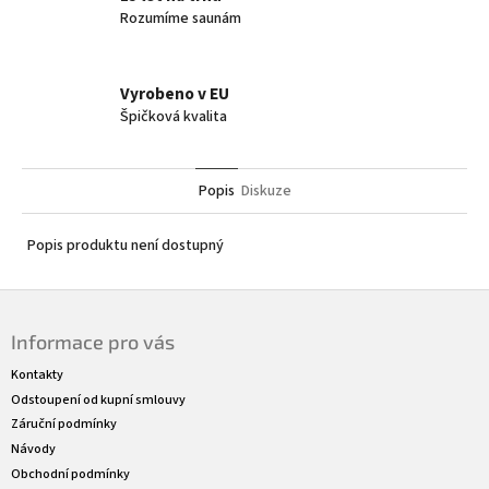
Rozumíme saunám
Vyrobeno v EU
Špičková kvalita
Popis
Diskuze
Popis produktu není dostupný
Z
á
Informace pro vás
p
a
Kontakty
t
Odstoupení od kupní smlouvy
í
Záruční podmínky
Návody
Obchodní podmínky