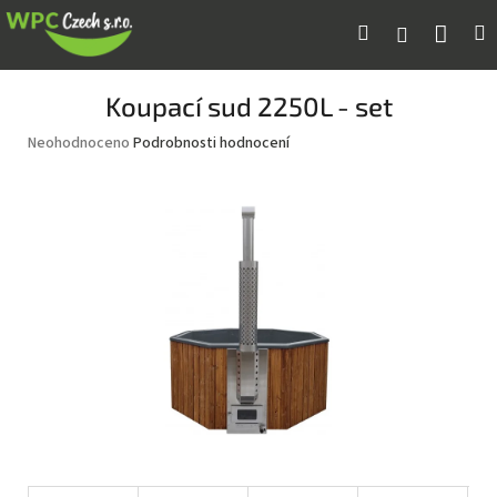
Přejít
Náku
Hledat
M
Přihlášení
na
obsah
koší
Koupací sud 2250L - set
Průměrné
Neohodnoceno
Podrobnosti hodnocení
hodnocení
produktu
je
0,0
z
5
hvězdiček.