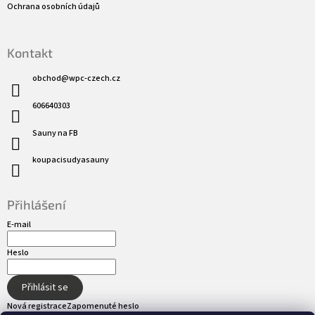
Ochrana osobních údajů
Kontakt
obchod
@
wpc-czech.cz
606640303
Sauny na FB
koupacisudyasauny
Přihlášení
E-mail
Heslo
Přihlásit se
Nová registrace
Zapomenuté heslo