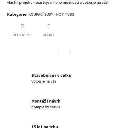
vlastní projekt – existuje mnoho možností a volba je na vás!
Kategorie
:
KOUPACÍ SUDY - HOT TUBS
ZEPTAT SE
HLÍDAT
Twitter
Facebook
Stavebnice i v celku
Volba je na vás
Montáž i návrh
Kompletní servis
15 let na trhu