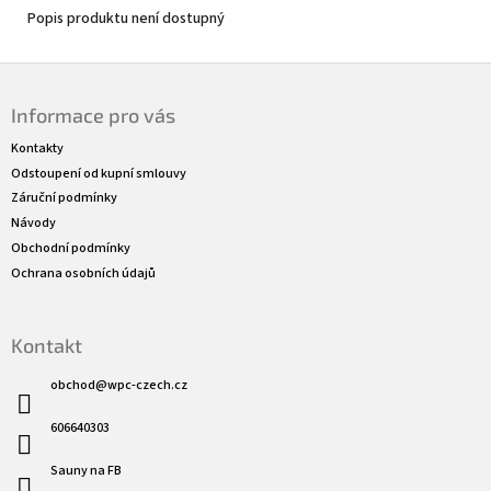
Popis produktu není dostupný
Z
á
Informace pro vás
p
a
Kontakty
t
Odstoupení od kupní smlouvy
í
Záruční podmínky
Návody
Obchodní podmínky
Ochrana osobních údajů
Kontakt
obchod
@
wpc-czech.cz
606640303
Sauny na FB