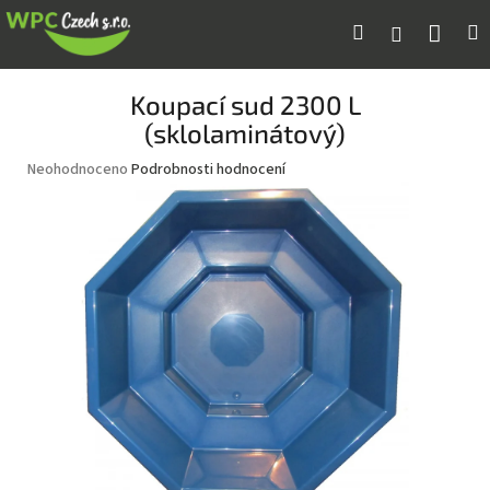
Přejít
Náku
Hledat
M
Přihlášení
na
obsah
koší
Koupací sud 2300 L
(sklolaminátový)
Průměrné
Neohodnoceno
Podrobnosti hodnocení
hodnocení
produktu
je
0,0
z
5
hvězdiček.