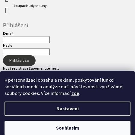
koupacisudyasauny
Přihlášení
E-mail
Heslo
Přihlásit se
Nová registrace
Zapomenuté heslo
K personalizaci obsahu a reklam, poskytování funkcí
sociálních médií a analýze naší návštěvnosti využíváme
Přijímáme online platby
soubory cookies. Více informací
zde
.
Nastavení
Vytvořil Shoptet
Souhlasím
Copyright 2026
hot-tub.cz
. Všechna práva
Nastavil tým EshopyUmíme.cz
vyhrazena.
Upravit nastavení cookies