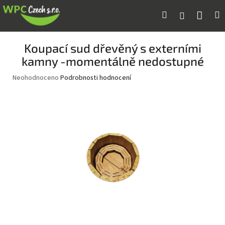
Přejít
Náku
Hledat
M
Přihlášení
na
obsah
koší
Koupací sud dřevěný s externími
kamny -momentálně nedostupné
Průměrné
Neohodnoceno
Podrobnosti hodnocení
hodnocení
produktu
je
0,0
z
5
hvězdiček.