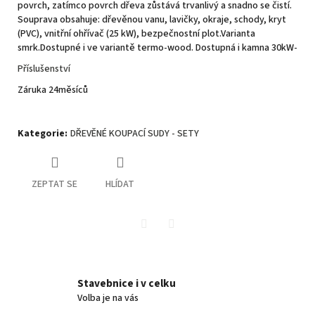
povrch, zatímco povrch dřeva zůstává trvanlivý a snadno se čistí.
Souprava obsahuje: dřevěnou vanu, lavičky, okraje, schody, kryt
(PVC), vnitřní ohřívač (25 kW), bezpečnostní plot.Varianta
smrk.Dostupné i ve variantě termo-wood. Dostupná i kamna 30kW-
Příslušenství
Záruka 24měsíců
Kategorie
:
DŘEVĚNÉ KOUPACÍ SUDY - SETY
ZEPTAT SE
HLÍDAT
Twitter
Facebook
Stavebnice i v celku
Volba je na vás