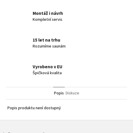
Montáž i návrh
Kompletní servis
15 let na trhu
Rozumíme saunám
Vyrobeno v EU
Špičková kvalita
Popis
Diskuze
Popis produktu není dostupný
Z
á