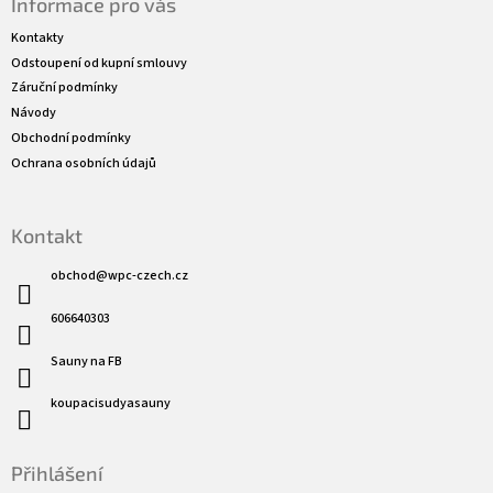
Informace pro vás
p
a
Kontakty
t
Odstoupení od kupní smlouvy
í
Záruční podmínky
Návody
Obchodní podmínky
Ochrana osobních údajů
Kontakt
obchod
@
wpc-czech.cz
606640303
Sauny na FB
koupacisudyasauny
Přihlášení