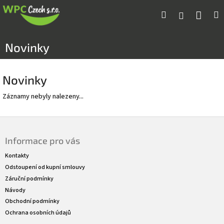
Přejít
Náku
Hledat
M
Přihlášení
na
obsah
koší
Novinky
Novinky
Záznamy nebyly nalezeny...
Z
á
Informace pro vás
p
a
Kontakty
t
Odstoupení od kupní smlouvy
í
Záruční podmínky
Návody
Obchodní podmínky
Ochrana osobních údajů