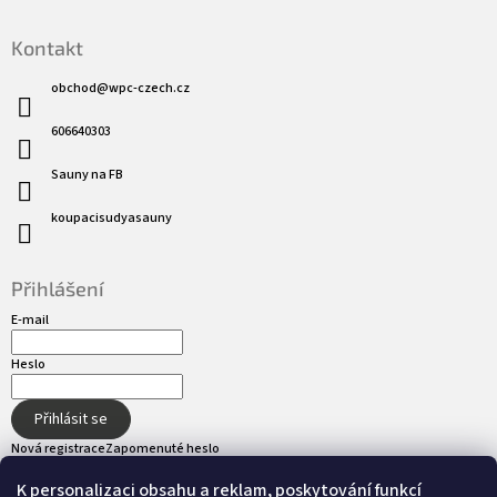
Kontakt
obchod
@
wpc-czech.cz
606640303
Sauny na FB
koupacisudyasauny
Přihlášení
E-mail
Heslo
Přihlásit se
Nová registrace
Zapomenuté heslo
K personalizaci obsahu a reklam, poskytování funkcí