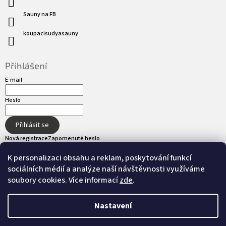
Sauny na FB
koupacisudyasauny
Přihlášení
E-mail
Heslo
Přihlásit se
Nová registrace
Zapomenuté heslo
K personalizaci obsahu a reklam, poskytování funkcí
sociálních médií a analýze naší návštěvnosti využíváme
Přijímáme online platby
soubory cookies. Více informací
zde
.
Nastavení