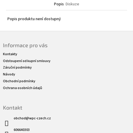
Popis
Diskuze
Popis produktu není dostupný
Z
á
Informace pro vás
p
a
Kontakty
t
Odstoupení od kupní smlouvy
í
Záruční podmínky
Návody
Obchodní podmínky
Ochrana osobních údajů
Kontakt
obchod
@
wpc-czech.cz
606640303