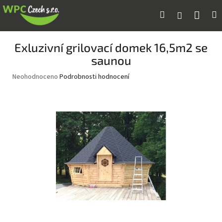
Přejít
Náku
Hledat
M
Přihlášení
na
obsah
koší
Exluzivní grilovací domek 16,5m2 se
saunou
Průměrné
Neohodnoceno
Podrobnosti hodnocení
hodnocení
produktu
je
0,0
z
5
hvězdiček.