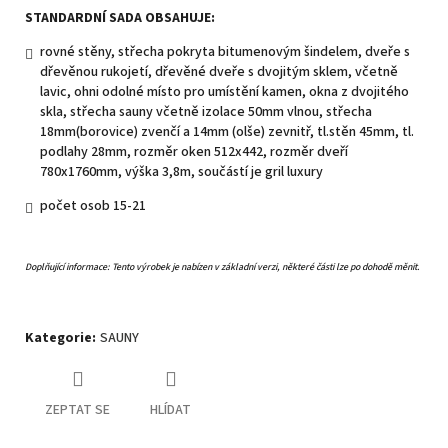
STANDARDNÍ SADA OBSAHUJE:
rovné stěny, střecha pokryta bitumenovým šindelem, dveře s
dřevěnou rukojetí, dřevěné dveře s dvojitým sklem, včetně
lavic, ohni odolné místo pro umístění kamen, okna z dvojitého
skla, střecha sauny včetně izolace 50mm vlnou, střecha
18mm(borovice) zvenčí a 14mm (olše) zevnitř, tl.stěn 45mm, tl.
podlahy 28mm, rozměr oken 512x442, rozměr dveří
780x1760mm, výška 3,8m, součástí je gril luxury
počet osob 15-21
Doplňující informace:
Tento výrobek je nabízen v základní verzi, některé části lze po dohodě měnit.
Kategorie
:
SAUNY
ZEPTAT SE
HLÍDAT