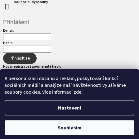
koupacisudyasauny
Přihlášení
E-mail
Heslo
Přihlásit se
Nová registrace
Zapomenuté heslo
K personalizaci obsahu a reklam, poskytování funkcí
sociálních médií a analýze naší návštěvnosti využíváme
Přijímáme online platby
soubory cookies. Více informací
zde
.
Nastavení
Vytvořil Shoptet
Souhlasím
Copyright 2026
hot-tub.cz
. Všechna práva
Nastavil tým EshopyUmíme.cz
vyhrazena.
Upravit nastavení cookies