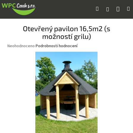
Přejít
Náku
Hledat
M
Přihlášení
na
obsah
koší
Otevřený pavilon 16,5m2 (s
možností grilu)
Průměrné
Neohodnoceno
Podrobnosti hodnocení
hodnocení
produktu
je
0,0
z
5
hvězdiček.