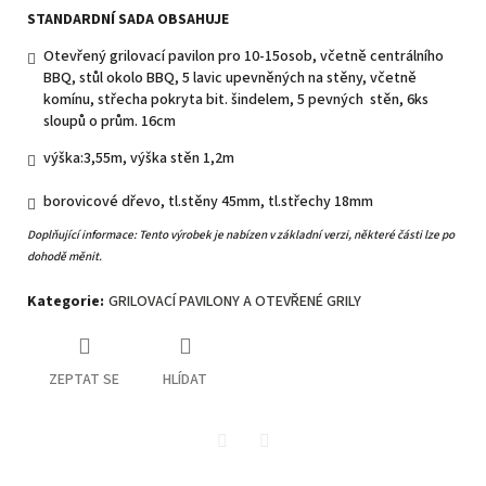
STANDARDNÍ SADA OBSAHUJE
Otevřený grilovací pavilon pro 10-15osob, včetně centrálního
BBQ, stůl okolo BBQ, 5 lavic upevněných na stěny, včetně
komínu, střecha pokryta bit. šindelem, 5 pevných stěn, 6ks
sloupů o prům. 16cm
výška:3,55m, výška stěn 1,2m
borovicové dřevo, tl.stěny 45mm, tl.střechy 18mm
Doplňující informace:
Tento výrobek je nabízen v základní verzi, některé části lze po
dohodě měnit.
Kategorie
:
GRILOVACÍ PAVILONY A OTEVŘENÉ GRILY
ZEPTAT SE
HLÍDAT
Twitter
Facebook