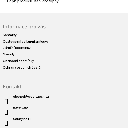
Popis produktu není dostupný
Z
á
Informace pro vás
p
a
Kontakty
t
Odstoupení od kupní smlouvy
í
Záruční podmínky
Návody
Obchodní podmínky
Ochrana osobních údajů
Kontakt
obchod
@
wpc-czech.cz
606640303
Sauny na FB