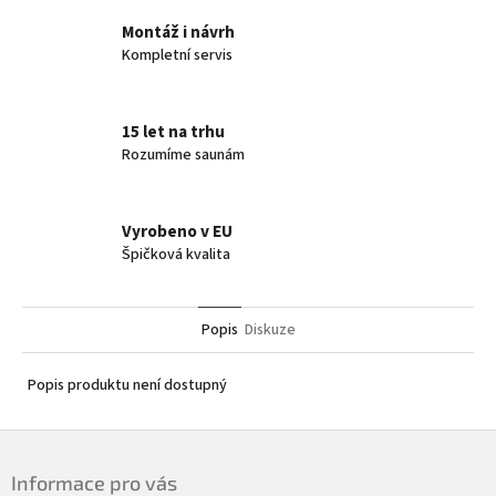
Montáž i návrh
Kompletní servis
15 let na trhu
Rozumíme saunám
Vyrobeno v EU
Špičková kvalita
Popis
Diskuze
Popis produktu není dostupný
Z
á
Informace pro vás
p