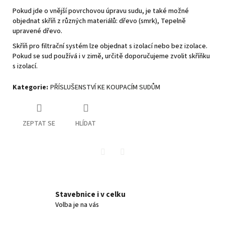
Pokud jde o vnější povrchovou úpravu sudu, je také možné
objednat skříň z různých materiálů:
dřevo (smrk), Tepelně
upravené dřevo.
Skříň pro filtrační systém lze objednat s izolací nebo bez izolace.
Pokud se sud používá i v zimě, určitě doporučujeme zvolit skříňku
s izolací.
Kategorie
:
PŘÍSLUŠENSTVÍ KE KOUPACÍM SUDŮM
ZEPTAT SE
HLÍDAT
Twitter
Facebook
Stavebnice i v celku
Volba je na vás