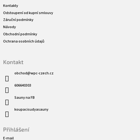
a
Kontakty
t
Odstoupení od kupní smlouvy
í
Záruční podmínky
Návody
Obchodní podmínky
Ochrana osobních údajů
Kontakt
obchod
@
wpc-czech.cz
606640303
Sauny na FB
koupacisudyasauny
Přihlášení
E-mail