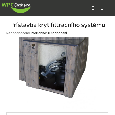
Přejít
Náku
Hledat
M
Přihlášení
na
obsah
koší
Přístavba kryt filtračního systému
Průměrné
Neohodnoceno
Podrobnosti hodnocení
hodnocení
produktu
je
0,0
z
5
hvězdiček.