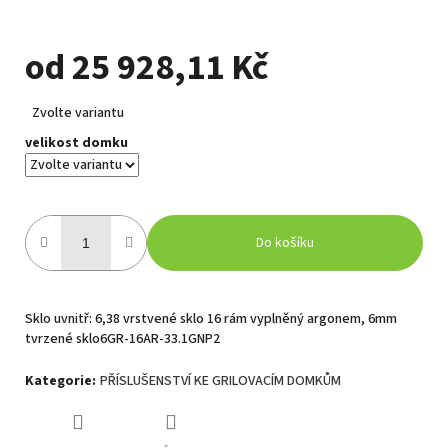
od
25 928,11 Kč
Měrná
Zvolte variantu
cena:
velikost domku
Do košíku
Sklo uvnitř: 6,38 vrstvené sklo 16 rám vyplněný argonem, 6mm
tvrzené sklo6GR-16AR-33.1GNP2
Kategorie
:
PŘÍSLUŠENSTVÍ KE GRILOVACÍM DOMKŮM