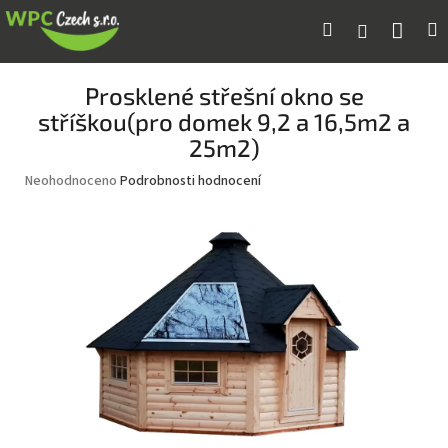
Přejít
Náku
Hledat
M
Přihlášení
na
obsah
koší
Prosklené střešní okno se
stříškou(pro domek 9,2 a 16,5m2 a
25m2)
Průměrné
Neohodnoceno
Podrobnosti hodnocení
hodnocení
produktu
je
0,0
z
5
hvězdiček.