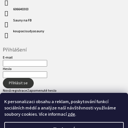
606640303
Sauny na FB
koupacisudyasauny
Přihlášení
E-mail
Heslo
Přihlásit se
Nová registrace
Zapomenuté heslo
K personalizaci obsahu a reklam, poskytování funkcí
sociálních médií a analýze naší návštěvnosti využíváme
Přijímáme online platby
soubory cookies. Více informací
zde
.