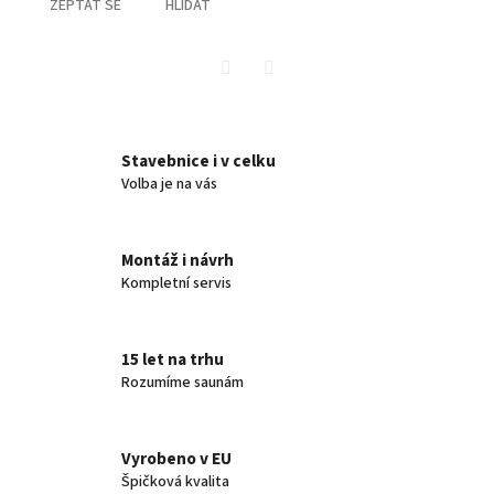
ZEPTAT SE
HLÍDAT
Twitter
Facebook
Stavebnice i v celku
Volba je na vás
Montáž i návrh
Kompletní servis
15 let na trhu
Rozumíme saunám
Vyrobeno v EU
Špičková kvalita