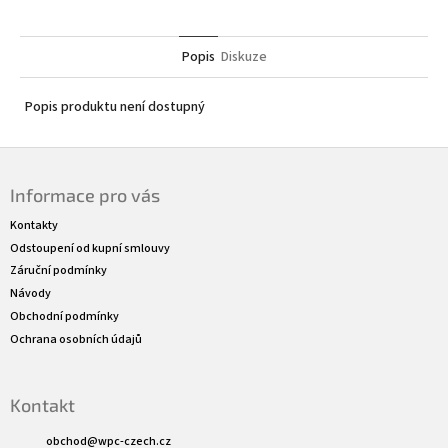
Popis
Diskuze
Popis produktu není dostupný
Z
á
Informace pro vás
p
a
Kontakty
t
Odstoupení od kupní smlouvy
í
Záruční podmínky
Návody
Obchodní podmínky
Ochrana osobních údajů
Kontakt
obchod
@
wpc-czech.cz