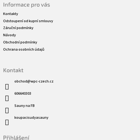
Informace pro vás
p
a
Kontakty
t
Odstoupení od kupní smlouvy
í
Záruční podmínky
Návody
Obchodní podmínky
Ochrana osobních údajů
Kontakt
obchod
@
wpc-czech.cz
606640303
Sauny na FB
koupacisudyasauny
Přihlášení