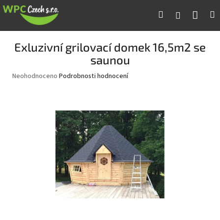
Přejít
Náku
Hledat
M
Přihlášení
na
obsah
koší
Exluzivní grilovací domek 16,5m2 se
saunou
Průměrné
Neohodnoceno
Podrobnosti hodnocení
hodnocení
produktu
je
0,0
z
5
hvězdiček.