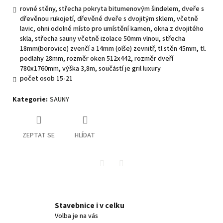
rovné stěny, střecha pokryta bitumenovým šindelem, dveře s
dřevěnou rukojetí, dřevěné dveře s dvojitým sklem, včetně
lavic, ohni odolné místo pro umístění kamen, okna z dvojitého
skla, střecha sauny včetně izolace 50mm vlnou, střecha
18mm(borovice) zvenčí a 14mm (olše) zevnitř, tl.stěn 45mm, tl.
podlahy 28mm, rozměr oken 512x442, rozměr dveří
780x1760mm, výška 3,8m, součástí je gril luxury
počet osob 15-21
Kategorie
:
SAUNY
ZEPTAT SE
HLÍDAT
Twitter
Facebook
Stavebnice i v celku
Volba je na vás