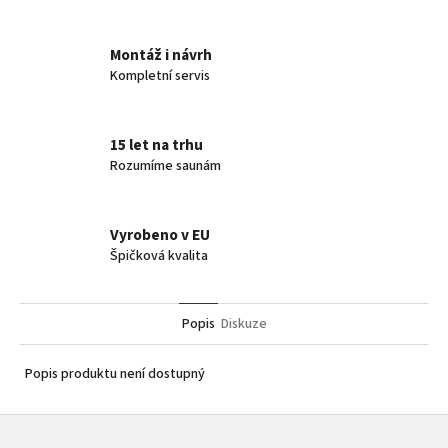
Montáž i návrh
Kompletní servis
15 let na trhu
Rozumíme saunám
Vyrobeno v EU
Špičková kvalita
Popis
Diskuze
Popis produktu není dostupný
Z
á