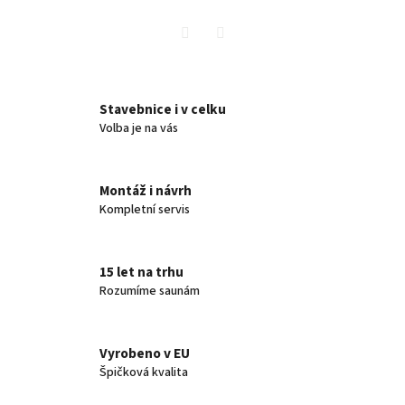
Twitter
Facebook
Stavebnice i v celku
Volba je na vás
Montáž i návrh
Kompletní servis
15 let na trhu
Rozumíme saunám
Vyrobeno v EU
Špičková kvalita