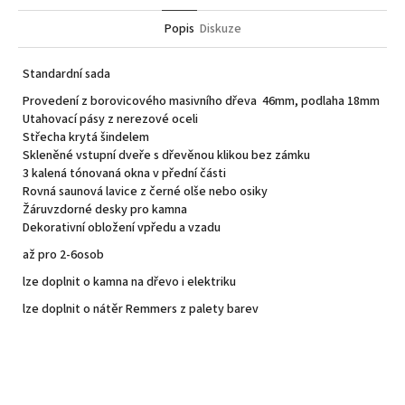
Popis
Diskuze
Standardní sada
Provedení z borovicového masivního dřeva 46mm, podlaha 18mm
Utahovací pásy z nerezové oceli
Střecha krytá šindelem
Skleněné vstupní dveře s dřevěnou klikou bez zámku
3 kalená tónovaná okna v přední části
Rovná saunová lavice z černé olše nebo osiky
Žáruvzdorné desky pro kamna
Dekorativní obložení vpředu a vzadu
až pro 2-6osob
lze doplnit o kamna na dřevo i elektriku
lze doplnit o nátěr Remmers z palety barev