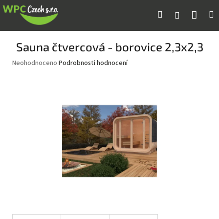
Přejít
Náku
Hledat
M
Přihlášení
na
obsah
koší
Sauna čtvercová - borovice 2,3x2,3
Průměrné
Neohodnoceno
Podrobnosti hodnocení
hodnocení
produktu
je
0,0
z
5
hvězdiček.