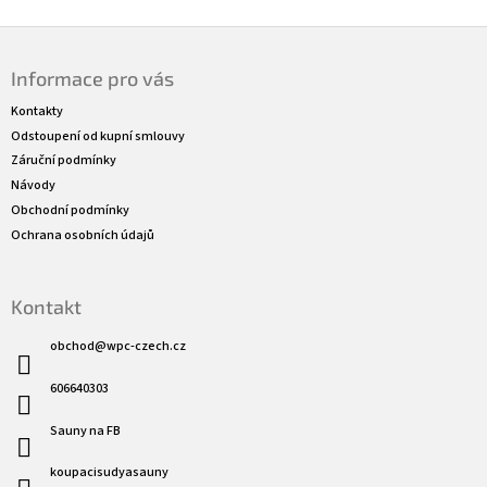
Z
á
Informace pro vás
p
a
Kontakty
t
Odstoupení od kupní smlouvy
í
Záruční podmínky
Návody
Obchodní podmínky
Ochrana osobních údajů
Kontakt
obchod
@
wpc-czech.cz
606640303
Sauny na FB
koupacisudyasauny