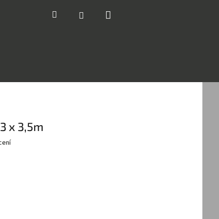
Nákupní
Hledat
Přihlášení
košík
3 x 3,5m
cení