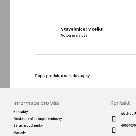
Stavebnice i v celku
Volba je na vás
Popis produktu není dostupný
Z
á
Informace pro vás
Kontakt
p
a
Kontakty
obchod
t
Odstoupení od kupní smlouvy
í
60664030
Záruční podmínky
Návody