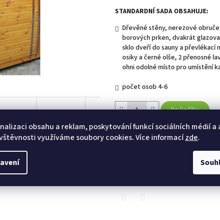
STANDARDNÍ SADA OBSAHUJE:
Dřevěné stěny, nerezové obruče,
borových prken, dvakrát glazova
sklo dveří do sauny a převlékací 
osiky a černé olše, 2 přenosné la
ohni odolné místo pro umístění 
počet osob 4-6
Do košíku
nalizaci obsahu a reklam, poskytování funkcí sociálních médií a
Kategorie
:
SAUNY
vštěvnosti využíváme soubory cookies. Více informací
zde
.
avení
Souh
TISK
ZEPTAT SE
HLÍ
Twitter
Facebook