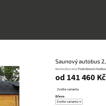
Saunový autobus 2,
Průměrné
Neohodnoceno
Podrobnosti hodno
hodnocení
od
141 460 Kč
produktu
je
Měrná
0,0
Zvolte variantu
cena:
z
Dřevo
5
hvězdiček.