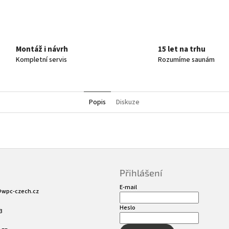
Montáž i návrh
15 let na trhu
Kompletní servis
Rozumíme saunám
Popis
Diskuze
Přihlášení
E-mail
@
wpc-czech.cz
Heslo
3