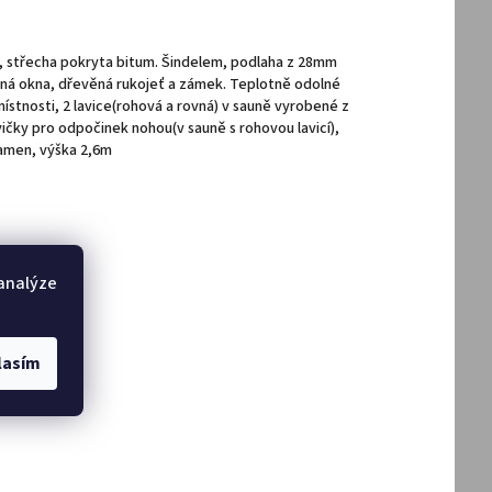
 střecha pokryta bitum. Šindelem, podlaha z 28mm
ná okna, dřevěná rukojeť a zámek. Teplotně odolné
místnosti, 2 lavice(rohová a rovná) v sauně vyrobené z
vičky pro odpočinek nohou(v sauně s rohovou lavicí),
kamen, výška 2,6m
 analýze
lasím
DAT