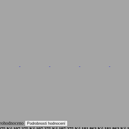
eohodnoceno
Podrobnosti hodnocení
275 Kč
197 275 Kč
197 275 Kč
197 275 Kč
181 863 Kč
181 863 Kč