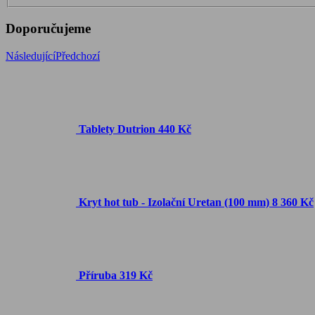
Doporučujeme
Následující
Předchozí
Tablety Dutrion
440 Kč
Kryt hot tub - Izolační Uretan (100 mm)
8 360 Kč
Příruba
319 Kč