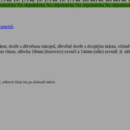
jednávku
Na objednávku
Na objednávku
Na objednávku
Na objednáv
rametrů
.
em, dveře s dřevěnou rukojetí, dřevěné dveře s dvojitým sklem, včetně
0mm vlnou, střecha 18mm (borovice) zvenčí a 14mm (olše) zevnitř, tl. 
, některé části lze po dohodě měnit.