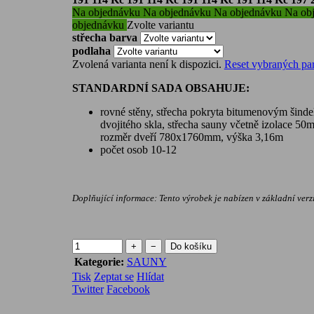
Na objednávku
Na objednávku
Na objednávku
Na ob
objednávku
Zvolte variantu
střecha barva
podlaha
Zvolená varianta není k dispozici.
Reset vybraných pa
STANDARDNÍ SADA OBSAHUJE:
rovné stěny, střecha pokryta bitumenovým šindel
dvojitého skla, střecha sauny včetně izolace 5
rozměr dveří 780x1760mm, výška 3,16m
počet osob 10-12
Doplňující informace:
Tento výrobek je nabízen v základní verzi
+
−
Do košíku
Kategorie
:
SAUNY
Tisk
Zeptat se
Hlídat
Twitter
Facebook