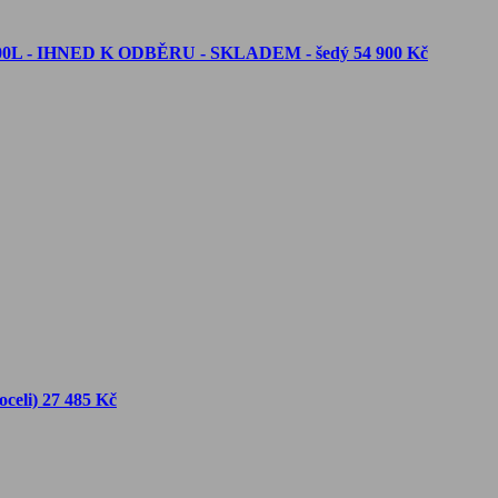
1400L - IHNED K ODBĚRU - SKLADEM - šedý
54 900 Kč
celi)
27 485 Kč