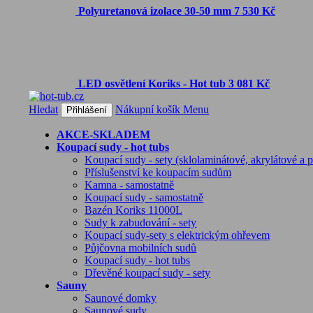
Polyuretanová izolace 30-50 mm
7 530 Kč
LED osvětlení Koriks - Hot tub
3 081 Kč
Hledat
Nákupní košík
Menu
Přihlášení
AKCE-SKLADEM
Koupací sudy - hot tubs
Koupací sudy - sety (sklolaminátové, akrylátové a p
Příslušenství ke koupacím sudům
Kamna - samostatně
Koupací sudy - samostatně
Bazén Koriks 11000L
Sudy k zabudování - sety
Koupací sudy-sety s elektrickým ohřevem
Půjčovna mobilních sudů
Koupací sudy - hot tubs
Dřevěné koupací sudy - sety
Sauny
Saunové domky
Saunové sudy