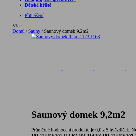
Dětské hřiště
Přihlášení
Více
Domů
/
Sauny
/
Saunový domek 9,2m2
Saunový domek 9,2m2
Průměrné hodnocení produktu je 0,0 z 5 hvězdiček.
N
191 114 Kč
191 114 Kč
191 114 Kč
191 114 Kč
197 