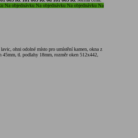
ku
Na objednávku
Na objednávku
Na objednávku
Na
 lavic, ohni odolné místo pro umístění kamen, okna z
stěn 45mm, tl. podlahy 18mm, rozměr oken 512x442,