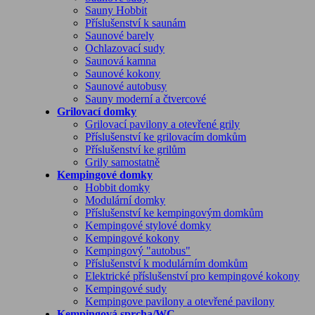
Sauny Hobbit
Příslušenství k saunám
Saunové barely
Ochlazovací sudy
Saunová kamna
Saunové kokony
Saunové autobusy
Sauny moderní a čtvercové
Grilovací domky
Grilovací pavilony a otevřené grily
Příslušenství ke grilovacím domkům
Příslušenství ke grilům
Grily samostatně
Kempingové domky
Hobbit domky
Modulární domky
Příslušenství ke kempingovým domkům
Kempingové stylové domky
Kempingové kokony
Kempingový "autobus"
Příslušenství k modulárním domkům
Elektrické příslušenství pro kempingové kokony
Kempingové sudy
Kempingove pavilony a otevřené pavilony
Kempingová sprcha/WC