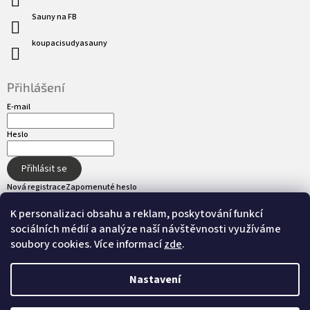
Sauny na FB
koupacisudyasauny
Přihlášení
E-mail
Heslo
Přihlásit se
Nová registrace
Zapomenuté heslo
K personalizaci obsahu a reklam, poskytování funkcí
sociálních médií a analýze naší návštěvnosti využíváme
Přijímáme online platby
soubory cookies. Více informací
zde
.
Nastavení