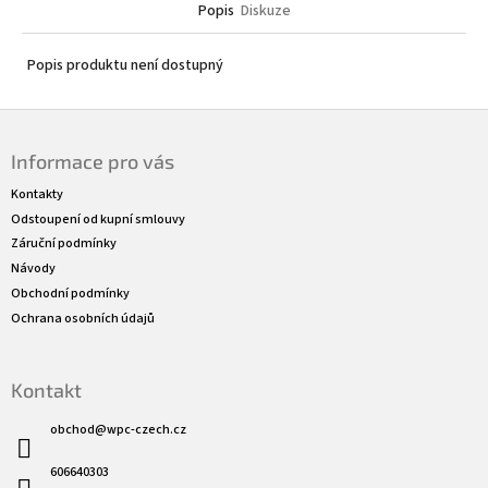
Popis
Diskuze
Popis produktu není dostupný
Z
á
Informace pro vás
p
a
Kontakty
t
Odstoupení od kupní smlouvy
í
Záruční podmínky
Návody
Obchodní podmínky
Ochrana osobních údajů
Kontakt
obchod
@
wpc-czech.cz
606640303