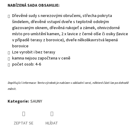
NABÍZENÁ SADA OBSAHUJE:
Dřevěné sudy s nerezovými obručemi, střecha pokryta
šindelem, dřevěné vstupní dveře s teplotně odolným
glazovaným oknem, dřevěná rukojeť a zámek, ohnivzdorné
místo pro umístění kamen, 2 x lavice z černé olše či osiky (lavice
v případě terasy z borovice), dveře několikavrstvá lepená
borovice
Lze vyrobit i bez terasy
kamna nejsou započtena v ceně
počet osob: 4-6
Doplňující informace:
Tento výrobek je nabízen v základní verzi, některé části lze po dohodě
měnit.
Kategorie
:
SAUNY
ZEPTAT SE
HLÍDAT