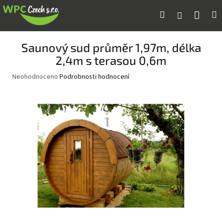
Přejít
Náku
Hledat
M
Přihlášení
na
obsah
koší
Saunový sud průměr 1,97m, délka
2,4m s terasou 0,6m
Průměrné
Neohodnoceno
Podrobnosti hodnocení
hodnocení
produktu
je
0,0
z
5
hvězdiček.