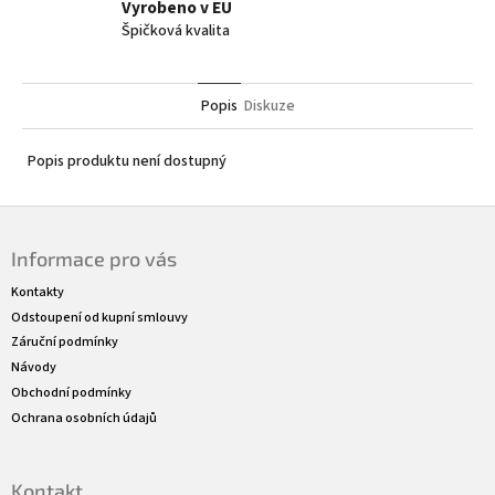
Vyrobeno v EU
Špičková kvalita
Popis
Diskuze
Popis produktu není dostupný
Z
á
Informace pro vás
p
a
Kontakty
t
Odstoupení od kupní smlouvy
í
Záruční podmínky
Návody
Obchodní podmínky
Ochrana osobních údajů
Kontakt