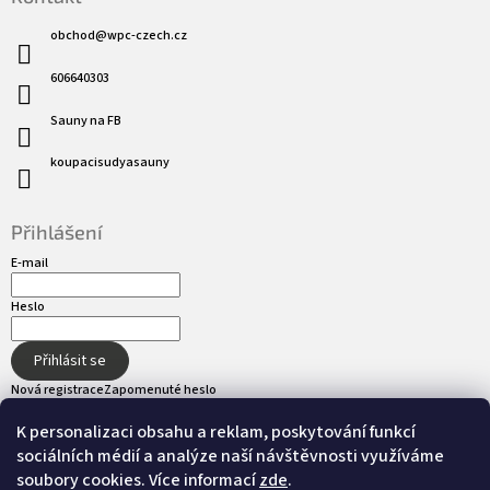
obchod
@
wpc-czech.cz
606640303
Sauny na FB
koupacisudyasauny
Přihlášení
E-mail
Heslo
Přihlásit se
Nová registrace
Zapomenuté heslo
K personalizaci obsahu a reklam, poskytování funkcí
sociálních médií a analýze naší návštěvnosti využíváme
Přijímáme online platby
soubory cookies. Více informací
zde
.