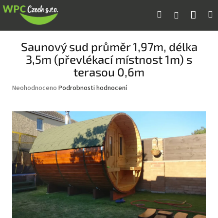
Přejít
Náku
Hledat
M
Přihlášení
na
obsah
koší
Saunový sud průměr 1,97m, délka
3,5m (převlékací místnost 1m) s
terasou 0,6m
Průměrné
Neohodnoceno
Podrobnosti hodnocení
hodnocení
produktu
je
0,0
z
5
hvězdiček.