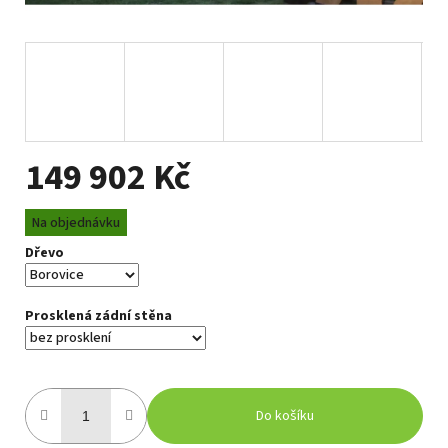
149 902 Kč
Měrná
Na objednávku
cena:
Dřevo
Prosklená zádní stěna
Do košíku