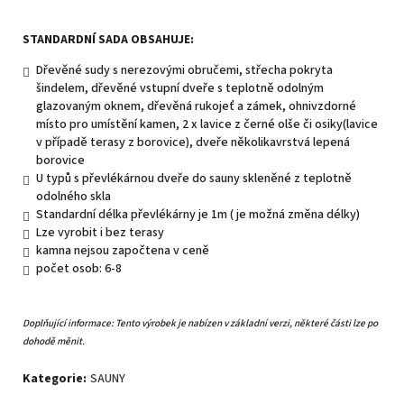
STANDARDNÍ SADA OBSAHUJE:
Dřevěné sudy s nerezovými obručemi, střecha pokryta
šindelem, dřevěné vstupní dveře s teplotně odolným
glazovaným oknem, dřevěná rukojeť a zámek, ohnivzdorné
místo pro umístění kamen, 2 x lavice z černé olše či osiky(lavice
v případě terasy z borovice), dveře několikavrstvá lepená
borovice
U typů s převlékárnou dveře do sauny skleněné z teplotně
odolného skla
Standardní délka převlékárny je 1m ( je možná změna délky)
Lze vyrobit i bez terasy
kamna nejsou započtena v ceně
počet osob: 6-8
Doplňující informace:
Tento výrobek je nabízen v základní verzi, některé části lze po
dohodě měnit.
Kategorie
:
SAUNY