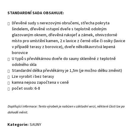
STANDARDNÍ SADA OBSAHUJE:
Dřevěné sudy s nerezovými obručemi, střecha pokryta
šindelem, dřevěné vstupní dveře s teplotně odolným
glazovaným oknem, dřevěná rukojeť a zámek, ohnivzdorné
místo pro umístění kamen, 2 x lavice z černé olše či osiky (lavice
v případě terasy z borovice), dveře několikavrstvá lepená
borovice
U typů s převlékárnou dveře do sauny skleněné z teplotně
odolného skla
Standardní délka převlékárny je 1,5m (je možno délku změnit)
Lze vyrobit i bez terasy
kamna nejsou započtena v ceně
počet osob: 6-8
Doplňující informace:
Tento výrobek je nabízen v základní verzi, některé části lze po
dohodě měnit.
Kategorie
:
SAUNY