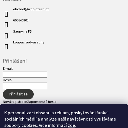
obchod
@
wpc-czech.cz
606640303
Sauny na FB
koupacisudyasauny
Přihlášení
E-mail
Heslo
Přihlásit se
Nová registrace
Zapomenuté heslo
K personalizaci obsahu a reklam, poskytování funkcí
sociálních médií a analýze naší návštěvnosti využíváme
Přijímáme online platby
soubory cookies. Více informací
zde
.