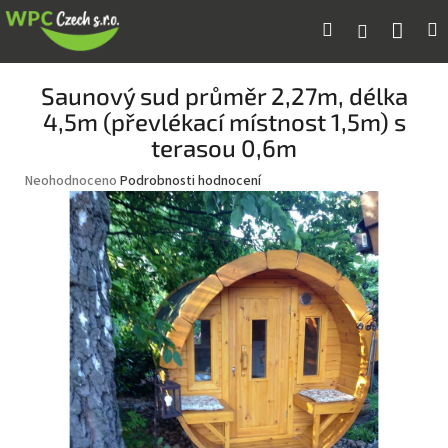
Přejít
Náku
Hledat
M
Přihlášení
na
obsah
koší
Saunový sud průměr 2,27m, délka
4,5m (převlékací místnost 1,5m) s
terasou 0,6m
Průměrné
Neohodnoceno
Podrobnosti hodnocení
hodnocení
produktu
je
0,0
z
5
hvězdiček.