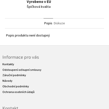
Vyrobeno v EU
Špičková kvalita
Popis
Diskuze
Popis produktu není dostupný
Z
á
Informace pro vás
p
a
Kontakty
t
Odstoupení od kupní smlouvy
í
Záruční podmínky
Návody
Obchodní podmínky
Ochrana osobních údajů
Kontakt