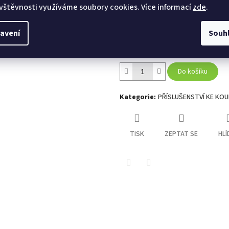
vštěvnosti využíváme soubory cookies. Více informací
zde
.
Záruka (měsíců): 36
avení
Souh
Doplňující informace: Prezentované fotografie
Do košíku
Kategorie
:
PŘÍSLUŠENSTVÍ KE KO
TISK
ZEPTAT SE
HLÍ
Twitter
Facebook