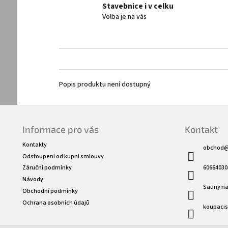
Stavebnice i v celku
Volba je na vás
Popis produktu není dostupný
Z
á
Informace pro vás
Kontakt
p
a
Kontakty
obchod
t
Odstoupení od kupní smlouvy
í
60664030
Záruční podmínky
Návody
Sauny na
Obchodní podmínky
Ochrana osobních údajů
koupaci