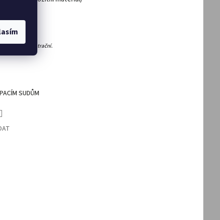
lasím
 jsou pouze ilustrační.
UPACÍM SUDŮM
DAT