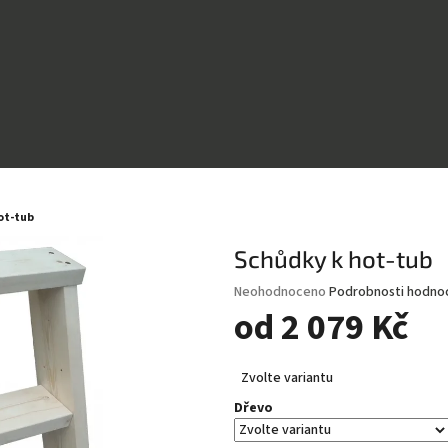
ot-tub
Schůdky k hot-tub
Průměrné
Neohodnoceno
Podrobnosti hodno
hodnocení
od
2 079 Kč
produktu
je
Měrná
0,0
Zvolte variantu
cena:
z
Dřevo
5
hvězdiček.