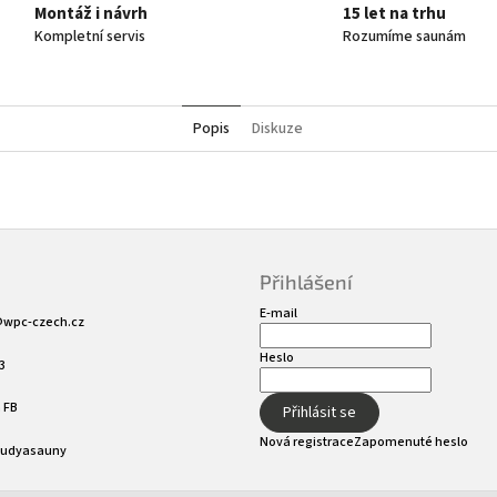
Montáž i návrh
15 let na trhu
Kompletní servis
Rozumíme saunám
Popis
Diskuze
Přihlášení
E-mail
@
wpc-czech.cz
Heslo
3
 FB
Přihlásit se
Nová registrace
Zapomenuté heslo
sudyasauny