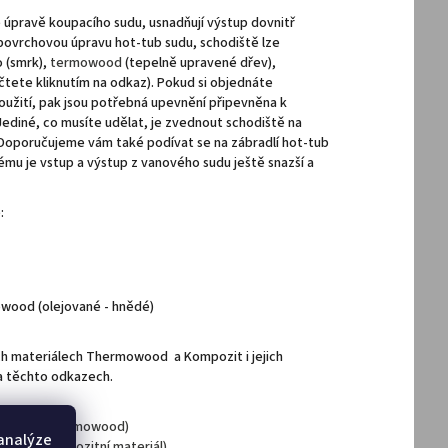
úpravě koupacího sudu, usnadňují výstup dovnitř
 povrchovou úpravu hot-tub sudu, schodiště lze
o (smrk),
termowood
(t
epelně upravené dřev),
čtete kliknutím na odkaz). Pokud si objednáte
oužití, pak jsou potřebná upevnění připevněna k
diné, co musíte udělat, je zvednout schodiště na
. Doporučujeme vám také podívat se na zábradlí hot-tub
ému je vstup a výstup z vanového sudu ještě snazší a
:
wood (olejované - hnědé)
ch materiálech Thermowood a Kompozit i jejich
a těchto odkazech.
 vířivka (thermowood)
 analýze
ot tub (kompozitní materiál)