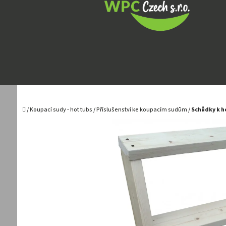
Přejít
na
obsah
Domů
/
Koupací sudy - hot tubs
/
Příslušenství ke koupacím sudům
/
Schůdky k h