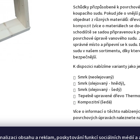
Schůdky přizpůsobené k povrchové 
koupacího sudu. Pokud jde o vnější
objednat z různých materiálů: dřev
k
ompozit
(více o materiálech se do
schodiště se sadou připravenou k p
povrchové úpravě vanového sudu. Je
správné místo a připevní se k sudu
sudu v našem sortimentu, díky kter
bezpečnější.
K dispozici nabízíme varianty jako je
Smrk (neolejovaný)
Smrk (olejovaný - hnědý),
Smrk (olejovaný - šedý)
Tepelně upravené dřevo Thermo
Kompozitní (šedá)
Více o informací o těchto nabízený
povrchových úpravách naleznete n
Thermowood -
Obložení /opláštění
nalizaci obsahu a reklam, poskytování funkcí sociálních médií a
Kompozit -
Obložení / opláštění k h