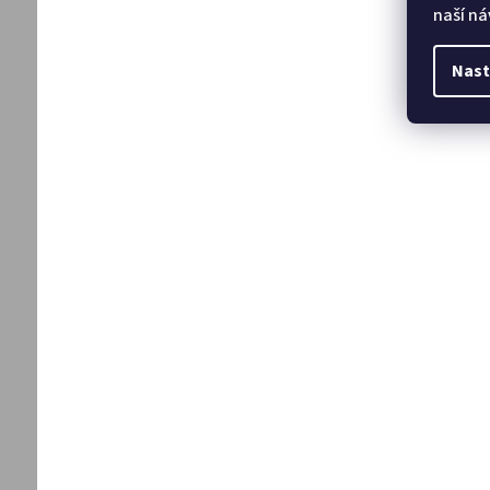
naší ná
Nast