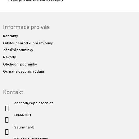
Z
á
Informace pro vás
p
a
Kontakty
t
Odstoupení od kupní smlouvy
í
Záruční podmínky
Návody
Obchodní podmínky
Ochrana osobních údajů
Kontakt
obchod
@
wpc-czech.cz
606640303
Sauny na FB