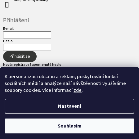
koupacisudyasauny
Přihlášení
E-mail
Heslo
Přihlásit se
Nová registrace
Zapomenuté heslo
K personalizaci obsahu a reklam, poskytování funkcí
sociálních médií a analýze naší návštěvnosti využíváme
Přijímáme online platby
soubory cookies. Více informací
zde
.
Nastavení
Vytvořil Shoptet
Souhlasím
Copyright 2026
hot-tub.cz
. Všechna práva
Nastavil tým EshopyUmíme.cz
vyhrazena.
Upravit nastavení cookies