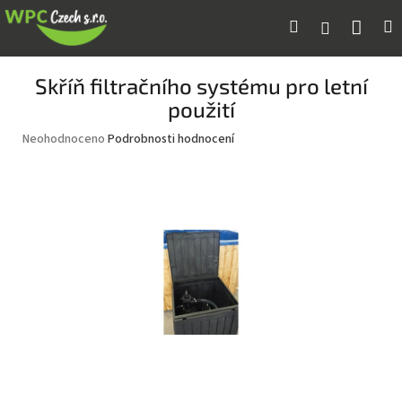
Přejít
Náku
Hledat
M
Přihlášení
na
obsah
koší
Skříň filtračního systému pro letní
použití
Průměrné
Neohodnoceno
Podrobnosti hodnocení
hodnocení
produktu
je
0,0
z
5
hvězdiček.