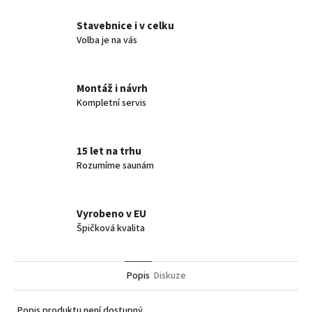
Stavebnice i v celku
Volba je na vás
Montáž i návrh
Kompletní servis
15 let na trhu
Rozumíme saunám
Vyrobeno v EU
Špičková kvalita
Popis
Diskuze
Popis produktu není dostupný