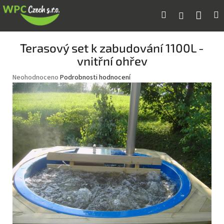
Přejít
Náku
Hledat
M
Přihlášení
na
obsah
koší
Terasový set k zabudování 1100L -
vnitřní ohřev
Průměrné
Neohodnoceno
Podrobnosti hodnocení
hodnocení
produktu
je
0,0
z
5
hvězdiček.