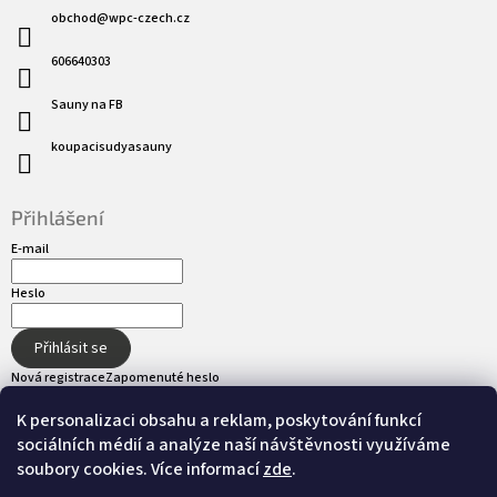
obchod
@
wpc-czech.cz
606640303
Sauny na FB
koupacisudyasauny
Přihlášení
E-mail
Heslo
Přihlásit se
Nová registrace
Zapomenuté heslo
K personalizaci obsahu a reklam, poskytování funkcí
sociálních médií a analýze naší návštěvnosti využíváme
Přijímáme online platby
soubory cookies. Více informací
zde
.