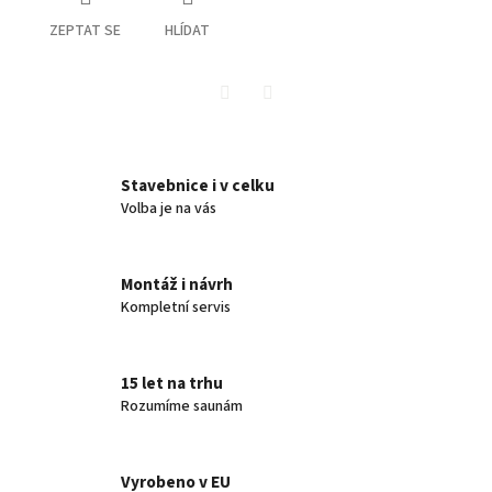
ZEPTAT SE
HLÍDAT
Twitter
Facebook
Stavebnice i v celku
Volba je na vás
Montáž i návrh
Kompletní servis
15 let na trhu
Rozumíme saunám
Vyrobeno v EU