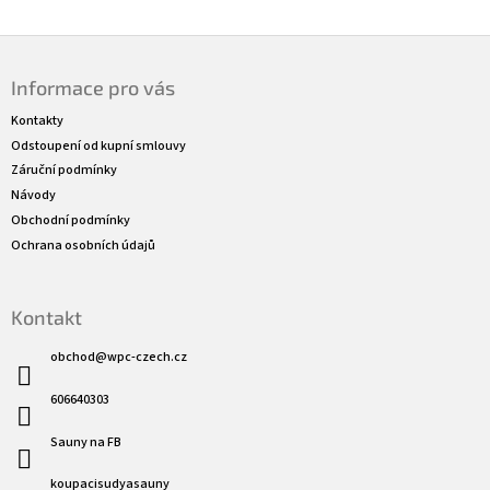
Z
á
Informace pro vás
p
a
Kontakty
t
Odstoupení od kupní smlouvy
í
Záruční podmínky
Návody
Obchodní podmínky
Ochrana osobních údajů
Kontakt
obchod
@
wpc-czech.cz
606640303
Sauny na FB
koupacisudyasauny