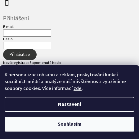
Přihlášení
E-mail
Heslo
Přihlásit se
Nová registrace
Zapomenuté heslo
K personalizaci obsahu a reklam, poskytování funkcí
sociálních médií a analýze naší návštěvnosti využíváme
Přijímáme online platby
soubory cookies. Více informací
zde
.
Nastavení
Vytvořil Shoptet
Souhlasím
Copyright 2026
hot-tub.cz
. Všechna práva
Nastavil tým EshopyUmíme.cz
vyhrazena.
Upravit nastavení cookies