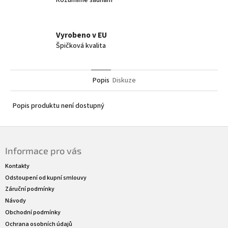
Rozumíme saunám
Vyrobeno v EU
Špičková kvalita
Popis
Diskuze
Popis produktu není dostupný
Z
á
Informace pro vás
p
a
Kontakty
t
Odstoupení od kupní smlouvy
í
Záruční podmínky
Návody
Obchodní podmínky
Ochrana osobních údajů