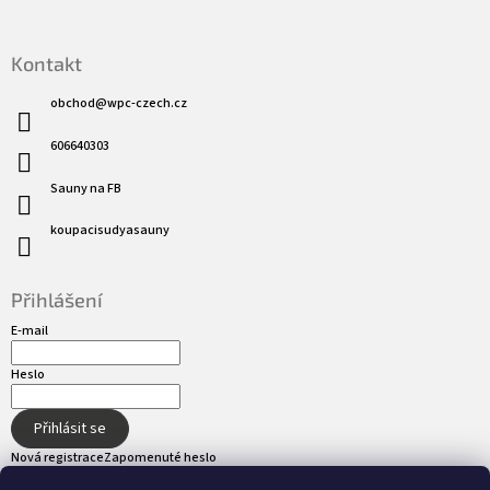
Kontakt
obchod
@
wpc-czech.cz
606640303
Sauny na FB
koupacisudyasauny
Přihlášení
E-mail
Heslo
Přihlásit se
Nová registrace
Zapomenuté heslo