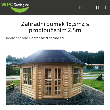
Přejít
Náku
Hledat
M
Přihlášení
na
obsah
koší
Zahradní domek 16,5m2 s
prodloužením 2,5m
Průměrné
Neohodnoceno
Podrobnosti hodnocení
hodnocení
produktu
je
0,0
z
5
hvězdiček.