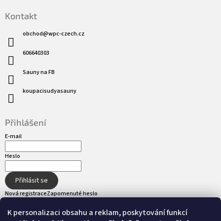
Kontakt
obchod
@
wpc-czech.cz
606640303
Sauny na FB
koupacisudyasauny
Přihlášení
E-mail
Heslo
Přihlásit se
Nová registrace
Zapomenuté heslo
K personalizaci obsahu a reklam, poskytování funkcí