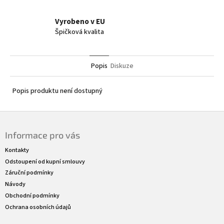
Vyrobeno v EU
Špičková kvalita
Popis
Diskuze
Popis produktu není dostupný
Z
á
Informace pro vás
p
a
Kontakty
t
Odstoupení od kupní smlouvy
í
Záruční podmínky
Návody
Obchodní podmínky
Ochrana osobních údajů