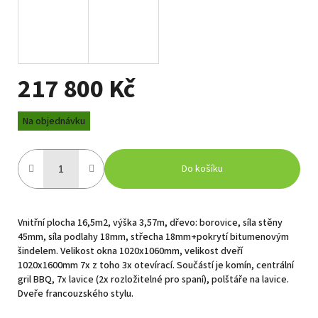
217 800 Kč
Měrná
Na objednávku
cena:
Do košíku
Vnitřní plocha 16,5m2, výška 3,57m, dřevo: borovice, síla stěny
45mm, síla podlahy 18mm, střecha 18mm+pokrytí bitumenovým
šindelem. Velikost okna 1020x1060mm, velikost dveří
1020x1600mm 7x z toho 3x otevírací. Součástí je komín, centrální
gril BBQ, 7x lavice (2x rozložitelné pro spaní), polštáře na lavice.
Dveře francouzského stylu.