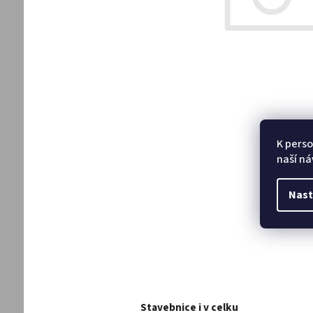
K perso
naší ná
Nast
Stavebnice i v celku