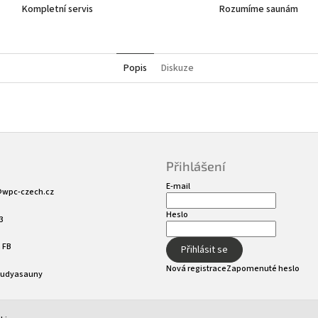
Kompletní servis
Rozumíme saunám
Popis
Diskuze
Přihlášení
E-mail
@
wpc-czech.cz
Heslo
3
 FB
Přihlásit se
Nová registrace
Zapomenuté heslo
sudyasauny