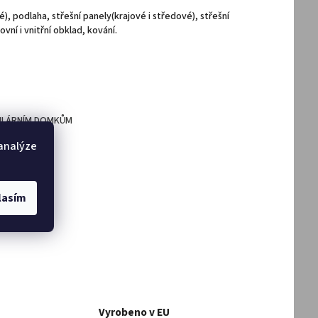
), podlaha, střešní panely(krajové i středové), střešní
vní i vnitřní obklad, kování.
ULÁRNÍM DOMKŮM
 analýze
DAT
lasím
Vyrobeno v EU