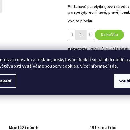
Podlahové panely(krajové i středové
parapety(přední, levé, pravé), venko
Zvolte plochu
Do košíku
Kategorie
:
PŘÍSLUŠENSTVÍ K MOD
nalizaci obsahu a reklam, poskytování funkcí sociálních médií a
vštěvnosti využíváme soubory cookies. Více informací
zde
.
TISK
ZEPTAT SE
HLÍ
avení
Souh
Twitter
Facebook
Montáž i návrh
15 let na trhu