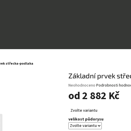
vek střecha-podlaha
Základní prvek stř
Průměrné
Neohodnoceno
Podrobnosti hodno
hodnocení
od
2 882 Kč
produktu
je
Měrná
0,0
Zvolte variantu
cena:
z
velikost půdorysu
5
hvězdiček.