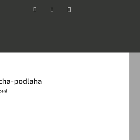
Nákupní
Hledat
Přihlášení
košík
echa-podlaha
cení