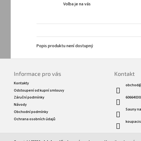
Volba je na vás
Popis produktu není dostupný
Z
á
Informace pro vás
Kontakt
p
a
Kontakty
obchod
t
Odstoupení od kupní smlouvy
í
60664030
Záruční podmínky
Návody
Sauny na
Obchodní podmínky
Ochrana osobních údajů
koupaci