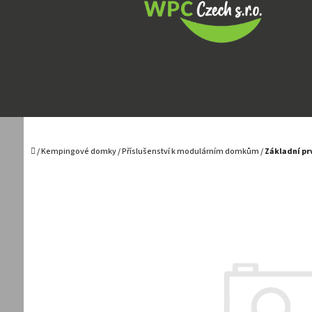
Přejít
na
obsah
Domů
/
Kempingové domky
/
Příslušenství k modulárním domkům
/
Základní pr