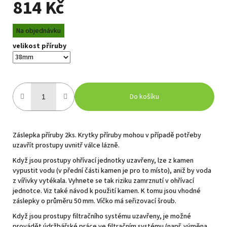
814 Kč
Měrná
Na objednávku
cena:
velikost příruby
Do košíku
Záslepka příruby 2ks. Krytky příruby mohou v případě potřeby
uzavřít prostupy uvnitř válce lázně.
Když jsou prostupy ohřívací jednotky uzavřeny, lze z kamen
vypustit vodu (v přední části kamen je pro to místo), aniž by voda
z vířivky vytékala. Vyhnete se tak riziku zamrznutí v ohřívací
jednotce. Viz také návod k použití kamen. K tomu jsou vhodné
záslepky o průměru 50 mm. Víčko má seřizovací šroub.
Když jsou prostupy filtračního systému uzavřeny, je možné
provádět údržbářské práce ve filtračním systému (např. výměna