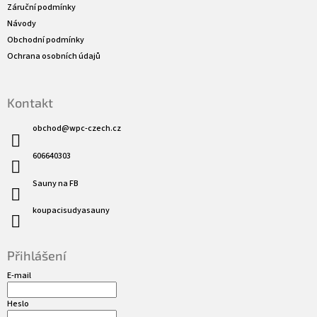
í
Záruční podmínky
Návody
Obchodní podmínky
Ochrana osobních údajů
Kontakt
obchod
@
wpc-czech.cz
606640303
Sauny na FB
koupacisudyasauny
Přihlášení
E-mail
Heslo