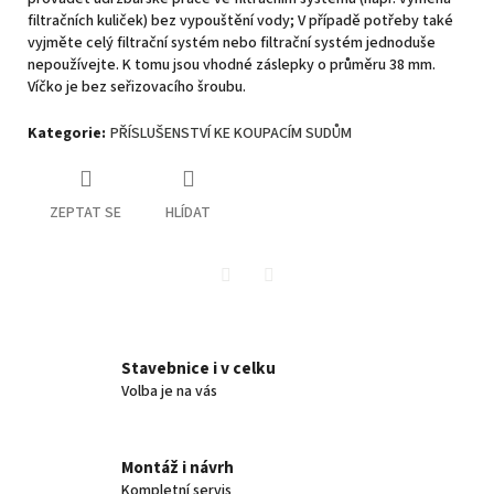
filtračních kuliček) bez vypouštění vody; V případě potřeby také
vyjměte celý filtrační systém nebo filtrační systém jednoduše
nepoužívejte. K tomu jsou vhodné záslepky o průměru 38 mm.
Víčko je bez seřizovacího šroubu.
Kategorie
:
PŘÍSLUŠENSTVÍ KE KOUPACÍM SUDŮM
ZEPTAT SE
HLÍDAT
Twitter
Facebook
Stavebnice i v celku
Volba je na vás
Montáž i návrh
Kompletní servis