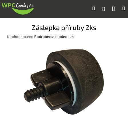
Přejít
Náku
Hledat
M
Přihlášení
na
obsah
koší
Záslepka příruby 2ks
Průměrné
Neohodnoceno
Podrobnosti hodnocení
hodnocení
produktu
je
0,0
z
5
hvězdiček.