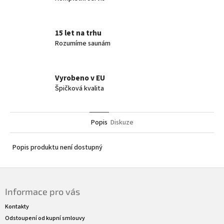
15 let na trhu
Rozumíme saunám
Vyrobeno v EU
Špičková kvalita
Popis
Diskuze
Popis produktu není dostupný
Z
á
Informace pro vás
p
a
Kontakty
t
Odstoupení od kupní smlouvy