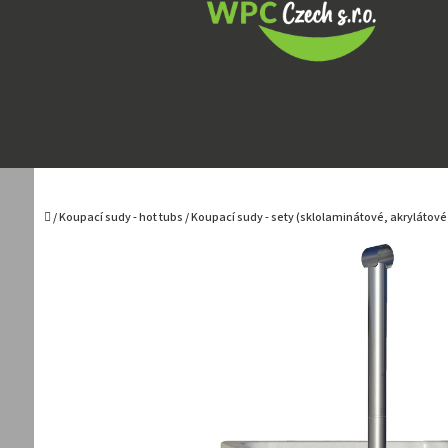
Přejít
na
obsah
Domů
/
Koupací sudy - hot tubs
/
Koupací sudy - sety (sklolaminátové, akrylátové 