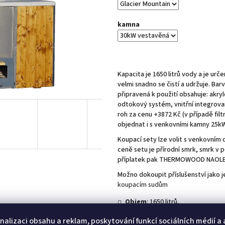
hvězdiček.
kamna
Kapacita je 1650 litrů vody a je urč
velmi snadno se čistí a udržuje. Bar
připravená k použití obsahuje: akry
odtokový systém, vnitřní integrova
roh za cenu +3872 Kč (v případě fil
objednat i s venkovními kamny 25k
Koupací sety lze volit s venkovním
ceně setu je přírodní smrk, smrk 
příplatek pak THERMOWOOD NAOL
Možno dokoupit příslušenství jako j
koupacím sudům
Objem
: 1650 litrů.
Rozměr sudu:
Délka: 2060 mm. Š
nalizaci obsahu a reklam, poskytování funkcí sociálních médií a