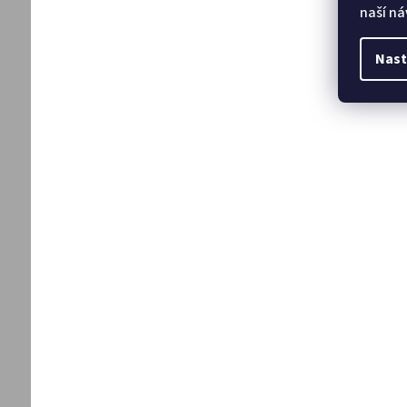
naší ná
Nast