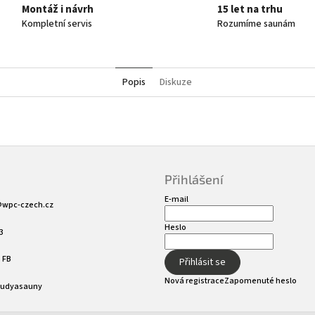
Montáž i návrh
15 let na trhu
Kompletní servis
Rozumíme saunám
Popis
Diskuze
Přihlášení
E-mail
@
wpc-czech.cz
Heslo
3
 FB
Přihlásit se
Nová registrace
Zapomenuté heslo
sudyasauny