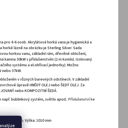
ena pro 4-6 osob. Akrylátová horká vana je hygienická a
va horké lázně na obrázku je Sterling Silver. Sada
lovou horkou vanu, základní rám, dřevěné obložení,
ná kamna 30kW s příslušenstvím (2 m komín). Izolovaný
tračního systému a el.ohřívací jednotky). Možno
W nebo 37kW.
 obložením v různých barevných odstínech. V základní
v povrchové úpravě HNĚDÝ OLEJ nebo ŠEDÝ OLEJ. Za
EJOVANÝ nebo KOMPOZITNÍ ŠEDÁ.
e např. bublinkový systém, světlo apod.:
Příslušenství ke
ířka: 2060 mm. Výška: 1010 mm
 analýze