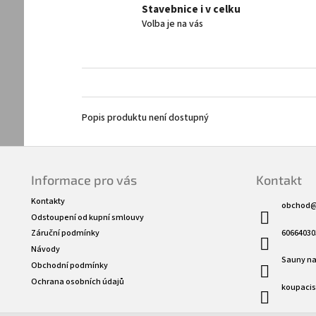
Stavebnice i v celku
Volba je na vás
Popis produktu není dostupný
Z
á
Informace pro vás
Kontakt
p
a
Kontakty
obchod
t
Odstoupení od kupní smlouvy
í
60664030
Záruční podmínky
Návody
Sauny na
Obchodní podmínky
Ochrana osobních údajů
koupaci