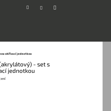
Nákupní
Hledat
Přihlášení
košík
anou ohřívací jednotkou
akrylátový) - set s
ací jednotkou
cení