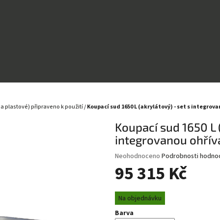
a plastové) připraveno k použití
/
Koupací sud 1650 L (akrylátový) - set s integrov
Koupací sud 1650 L (
integrovanou ohřív
Průměrné
Neohodnoceno
Podrobnosti hodno
hodnocení
95 315 Kč
produktu
je
Měrná
0,0
Na objednávku
cena:
z
Barva
5