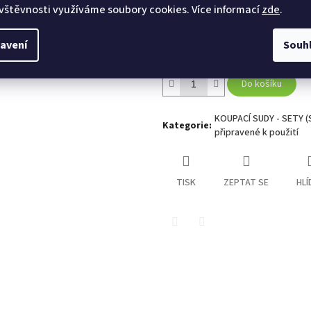
vštěvnosti využíváme soubory cookies. Více informací
zde
.
Záruka (měsíců): 36
avení
Souh
Doplňující informace: Prezentované fotografie
Do košíku
KOUPACÍ SUDY - SETY 
Kategorie
:
připravené k použití
TISK
ZEPTAT SE
HLÍ
Twitter
Facebook