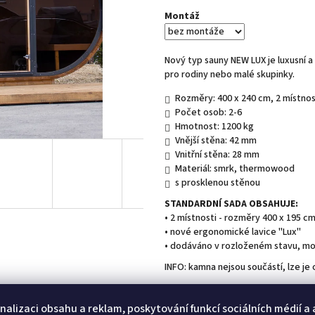
Montáž
Nový typ sauny NEW LUX je luxusní 
pro rodiny nebo malé skupinky.
Rozměry: 400 x 240 cm, 2 místnos
Počet osob: 2-6
Hmotnost: 1200 kg
Vnější stěna: 42 mm
Vnitřní stěna: 28 mm
Materiál: smrk, thermowood
s prosklenou stěnou
STANDARDNÍ SADA OBSAHUJE:
• 2 místnosti - rozměry 400 x 195 c
• nové ergonomické lavice "Lux"
• dodáváno v rozloženém stavu, 
INFO: kamna nejsou součástí, lze j
Součástí balení
je montážní materi
nalizaci obsahu a reklam, poskytování funkcí sociálních médií a