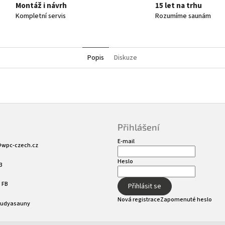
Montáž i návrh
15 let na trhu
Kompletní servis
Rozumíme saunám
Popis
Diskuze
Přihlášení
E-mail
@
wpc-czech.cz
Heslo
3
 FB
Přihlásit se
Nová registrace
Zapomenuté heslo
sudyasauny