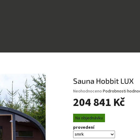
Sauna Hobbit LUX
Průměrné
Neohodnoceno
Podrobnosti hodno
hodnocení
204 841 Kč
produktu
je
Měrná
0,0
Na objednávku
cena:
z
provedení
5
hvězdiček.