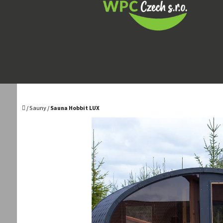
Přejít
na
obsah
Domů
/
Sauny
/
Sauna Hobbit LUX