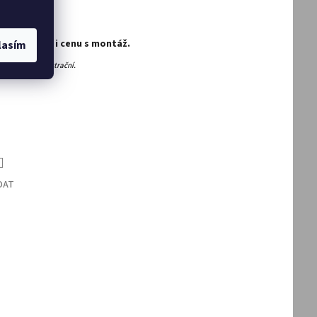
x120x120 cm
žno zvolit i cenu s montáž.
lasím
 jsou pouze ilustrační.
DAT