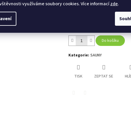
Sauna je dodávána v 1 balení:
405
vštěvnosti využíváme soubory cookies. Více informací
zde
.
Hmotnost: 1200 kg
Cena je uvedena bez montáže, mo
avení
Souh
Doplňující informace: Prezentované fotografie
Do košíku
Kategorie
:
SAUNY
TISK
ZEPTAT SE
HLÍ
Twitter
Facebook