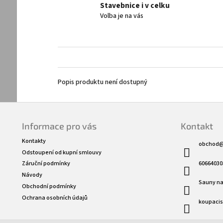
Stavebnice i v celku
Volba je na vás
Popis produktu není dostupný
Z
á
Informace pro vás
Kontakt
p
a
Kontakty
obchod
t
Odstoupení od kupní smlouvy
í
60664030
Záruční podmínky
Návody
Sauny na
Obchodní podmínky
Ochrana osobních údajů
koupaci