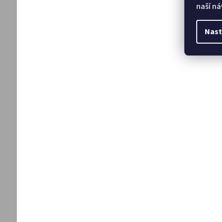
naší ná
Nast