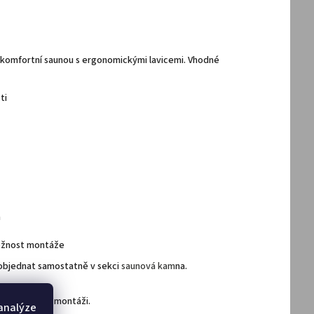
a komfortní saunou s ergonomickými lavicemi. Vhodné
ti
m
možnost montáže
e objednat samostatně v sekci
saunová kam
na.
ál a návod k montáži.
 analýze